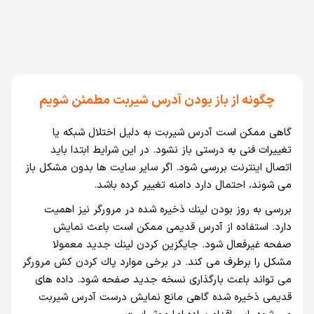
چگونه از باز بودن آدرس شيربت مطمئن شويم
گاهی ممكن است آدرس شيربت به دليل اختلال شبكه يا
تغييرات فنی به درستی باز نشود. در اين شرايط ابتدا بايد
اتصال اينترنت بررسی شود. اگر ساير سايت ها بدون مشكل باز
می شوند، احتمال دارد دامنه تغيير كرده باشد.
بررسی به روز بودن لينك ذخيره شده در مرورگر نيز اهميت
دارد. استفاده از آدرس قديمی ممكن است باعث نمايش
صفحه غيرفعال شود. جايگزين كردن لينك جديد معمولا
مشكل را برطرف می كند. در برخی موارد پاك كردن كش مرورگر
می تواند باعث بارگذاری نسخه جديد صفحه شود. داده های
قديمی ذخيره شده گاهی مانع نمايش درست آدرس شيربت