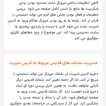
گاهی تنظيمات داخلی مرورگر مانند مسدود بودن برخی
اسكريپت ها مانع باز شدن كامل صفحه می شود. بررسی
تنظيمات و فعال بودن بخش های لازم می تواند دسترسی را
آسان تر كند. توجه به به روز بودن مرورگر هنگام ورود به آدرس
شيربت باعث می شود كاربر با سرعت و پايداری بيشتری به
سايت دسترسی پيدا كند. اين موضوع از بروز خطاهای تكراری
جلوگيری می كند.
مديريت نشانك های قديمی مربوط به آدرس شيربت
ذخيره آدرس شيربت در نشانك مرورگر می تواند دسترسی را
سريع تر كند، اما اگر دامنه تغيير كند، نشانك قديمی ديگر
كارايی نخواهد داشت. به همين دليل بررسی دوره ای لينك
ذخيره شده اهميت دارد. اگر نشانك قديمی باعث ورود به
صفحه غيرفعال شود، بايد آن را حذف و نسخه جديد را
جايگزين كرد. اين كار از سردرگمی در مراجعات بعدی جلوگيری